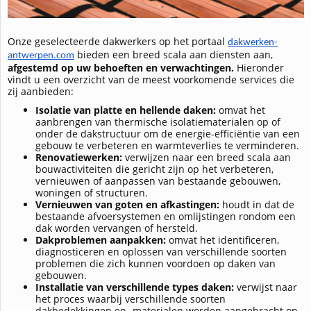
Onze geselecteerde dakwerkers op het portaal
dakwerken-
bieden een breed scala aan diensten aan,
antwerpen.com
afgestemd op uw behoeften en verwachtingen.
Hieronder
vindt u een overzicht van de meest voorkomende services die
zij aanbieden:
Isolatie van platte en hellende daken:
omvat het
aanbrengen van thermische isolatiematerialen op of
onder de dakstructuur om de energie-efficiëntie van een
gebouw te verbeteren en warmteverlies te verminderen.
Renovatiewerken:
verwijzen naar een breed scala aan
bouwactiviteiten die gericht zijn op het verbeteren,
vernieuwen of aanpassen van bestaande gebouwen,
woningen of structuren.
Vernieuwen van goten en afkastingen:
houdt in dat de
bestaande afvoersystemen en omlijstingen rondom een
dak worden vervangen of hersteld.
Dakproblemen aanpakken:
omvat het identificeren,
diagnosticeren en oplossen van verschillende soorten
problemen die zich kunnen voordoen op daken van
gebouwen.
Installatie van verschillende types daken:
verwijst naar
het proces waarbij verschillende soorten
dakbedekkingen en -materialen worden aangebracht op