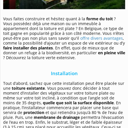
Vous faites construire et hésitez quant à la
forme du toit
?
Vous possédez déjà une maison ou un immeuble à
appartement dont la toiture est plate ? En Belgique, ce type de
toit gagne en popularité grâce à son côté moderne. Vous n’êtes
peut-être pas non plus sans savoir qu'il
offre divers avantages
,
comme la possibilité d’ajouter un espace de vie extérieur ou d’y
faire installer des plantes
. En effet, quoi de mieux que de
donner un refuge à la biodiversité, en particulier
en pleine ville
? Découvrez la toiture verte extensive.
Installation
Tout d’abord, sachez que cette installation peut être placée sur
une
toiture existante
. Vous pouvez donc décider à tout
moment d’installer des végétaux sur votre toiture plate ou
même sur votre toit incliné, à condition que l’angle soit de
moins de 35 degrés,
quelle que soit la surface disponible
. En
pratique, l’installateur commencera par placer une base qui
servira de
protection
et qui retiendra jusqu’à 80 % de l’eau de
pluie. Puis, une
membrane de drainage
permettra l’évacuation
de l’eau en trop. Enfin, le substrat, léger et de faible épaisseur
(3 à 15 cm), sera placé pour accueillir les végétaux. Ceux-ci se